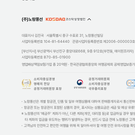
(주)노랑풍선
대표이사 김진국
서울특별시 중구 수표로 31, 노랑풍선빌딩
사업자등록번호 104-81-64440
관광사업자등록증번호 제2006-000003
[부산지사] 부산광역시 부산진구 중앙대로668, 9층 912호(부전동, 에이원프라자)
사업자등록번호 870-85-01900
영업배상책임보험가입 총 20억원 · 한국관광협회중앙회 여행공제회 공제영업보증가입
소비자중심경영

공정거래위원회

명예의 전당

소비자중심경영

공정거래위원장 표창
국무총리표창
노랑풍선은 개별 항공권, 단품 및 일부 여행상품에 대하여 판매중개자로서 통신판매
항공권 또는 항공권이 포함된 상품의 경우, 표시되는 상품요금은 세금 및 예상 유류
※ 노랑풍선의 '예금주' 계좌가 아닌, 다른 계좌(개인, 대리점 등)로 입금하실 경우 
타 계좌의 입금을 유도하는 행위가 발생하는 경우, 반드시 입금 전에 노랑풍선 고
고객님의 안전하고 편안한 여행을 위해 꼭 알아두셔야 할 여행 안전 유의사항을 확