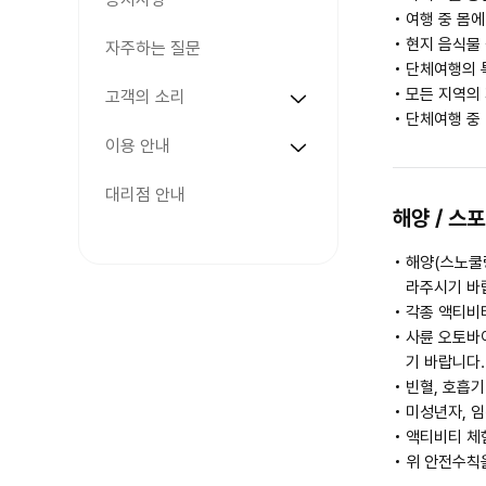
여행 중 몸
현지 음식물
자주하는 질문
단체여행의 특
모든 지역의
고객의 소리
단체여행 중
이용 안내
대리점 안내
해양 / 스
해양(스노쿨링
라주시기 바
각종 액티비티
사륜 오토바이
기 바랍니다.
빈혈, 호흡기
미성년자, 임
액티비티 체
위 안전수칙