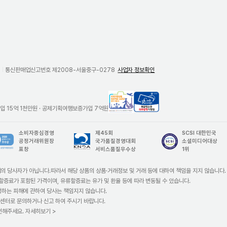
호
통신판매업신고번호 제2008-서울중구-0278
사업자 정보확인
국
현
외
금
 15억 1천만원 · 공제기획여행보증가입 7억원
여
영
행
수
소비자중심경영

제45회

SCSI 대한민국

상
증
공정거래위원장

국가품질경영대회

소셜미디어대상

품
의
표창
서비스품질우수상
1위
정
무
보
발
의 당사자가 아닙니다.따라서 해당 상품의 상품·거래정보 및 거래 등에 대하여 책임을 지지 않습니다.
제
행
할증료가 포함된 가격이며, 유류할증료는 유가 및 환율 등에 따라 변동될 수 있습니다.
공
가
발생하는 피해에 관하여 당사는 책임지지 않습니다.
표
맹
객센터로 문의하거나 신고 하여 주시기 바랍니다.
준
점
인해주세요.
자세히보기 >
안
참